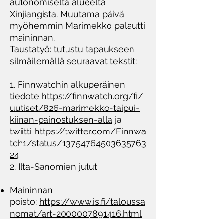
autonomiselta alueelta
Xinjiangista. Muutama päivä
myöhemmin Marimekko palautti
maininnan.
Taustatyö: tutustu tapaukseen
silmäilemällä seuraavat tekstit:
1. Finnwatchin alkuperäinen
tiedote
https://finnwatch.org/fi/
uutiset/826-marimekko-taipui-
kiinan-painostuksen-alla
ja
twiitti
https://twitter.com/Finnwa
tch1/status/13754764503635763
24
2. Ilta-Sanomien jutut
Maininnan
poisto:
https://www.is.fi/taloussa
nomat/art-2000007891416.html