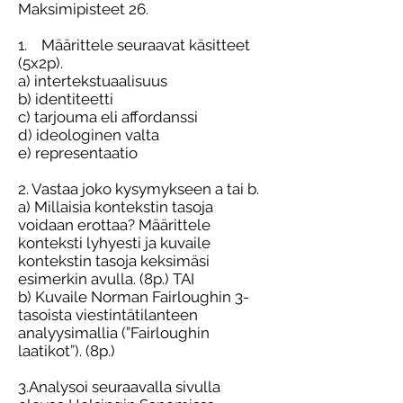
Maksimipisteet 26.
1. Määrittele seuraavat käsitteet
(5x2p).
a) intertekstuaalisuus
b) identiteetti
c) tarjouma eli affordanssi
d) ideologinen valta
e) representaatio
2. Vastaa joko kysymykseen a tai b.
a) Millaisia kontekstin tasoja
voidaan erottaa? Määrittele
konteksti lyhyesti ja kuvaile
kontekstin tasoja keksimäsi
esimerkin avulla. (8p.) TAI
b) Kuvaile Norman Fairloughin 3-
tasoista viestintätilanteen
analyysimallia (”Fairloughin
laatikot”). (8p.)
3.Analysoi seuraavalla sivulla