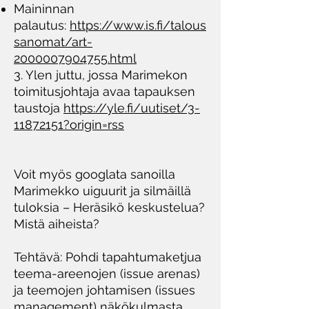
Maininnan
palautus:
https://www.is.fi/talous
sanomat/art-
2000007904755.
html
3. Ylen juttu, jossa Marimekon
toimitusjohtaja avaa tapauksen
taustoja
https://yle.fi/uutiset/3-
11872151?origin=rss
Voit myös googlata sanoilla
Marimekko uiguurit ja silmäillä
tuloksia – Heräsikö keskustelua?
Mistä aiheista?
Tehtävä: Pohdi tapahtumaketjua
teema-areenojen (issue arenas)
ja teemojen johtamisen (issues
management) näkökulmasta,