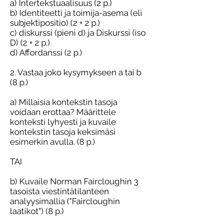
a) Intertekstuaalisuus (2 p.)
b) Identiteetti ja toimija-asema (eli
subjektipositio) (2 + 2 p.)
c) diskurssi (pieni d) ja Diskurssi (iso
D) (2 + 2 p.)
d) Affordanssi (2 p.)
2. Vastaa joko kysymykseen a tai b
(8 p.)
a) Millaisia kontekstin tasoja
voidaan erottaa? Määrittele
konteksti lyhyesti ja kuvaile
kontekstin tasoja keksimäsi
esimerkin avulla. (8 p.)
TAI
b) Kuvaile Norman Faircloughin 3
tasoista viestintätilanteen
analyysimallia ("Faircloughin
laatikot") (8 p.)