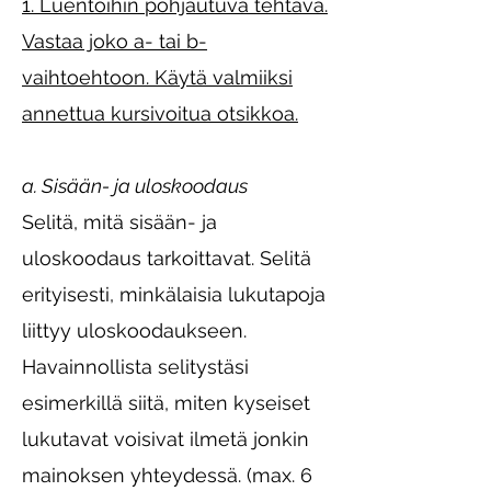
1. Luentoihin pohjautuva tehtävä.
Vastaa joko a- tai b-
vaihtoehtoon. Käytä valmiiksi
annettua kursivoitua otsikkoa.
a. Sisään- ja uloskoodaus
Selitä, mitä sisään- ja
uloskoodaus tarkoittavat. Selitä
erityisesti, minkälaisia lukutapoja
liittyy uloskoodaukseen.
Havainnollista selitystäsi
esimerkillä siitä, miten kyseiset
lukutavat voisivat ilmetä jonkin
mainoksen yhteydessä. (max. 6