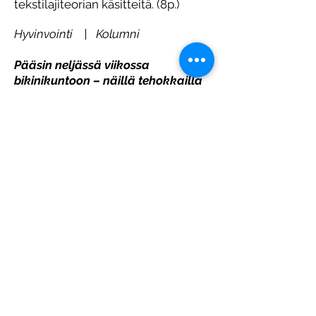
tekstilajiteorian käsitteitä. (8p.)
Hyvinvointi | Kolumni
Pääsin neljässä viikossa
bikinikuntoon – näillä tehokkailla
ohjeilla
Halusin nauttia vaivalla ansaitusta
lomasta täysillä. Niinpä aloitin
treenin heti, kirjoittaa Janna
Rantala.
Janna Rantala
Julkaistu:
15.2.2018 4
:30 , Päivitetty:
15.2.2018 6
:17
NELJÄ viikkoa rantalomaan ja
bikinikuntoon piti päästä. Tuttu
tilanne varmasti monelle.