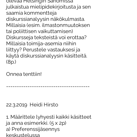
olevaa Helsingin Sanomissa
julkaistua mielipidekirjoitusta ja sen
saamia kommentteja
diskurssianalyysin näkökulmasta.
Millaisia (esim. ilmastonmuutoksen
tai poliittisen vaikuttamisen)
Diskursseja teksteistä voi erottaa?
Millaisia toimija-asemia niihin
liittyy? Perustele vastauksesi ja
käytä diskurssianalyysin käsitteitä.
(8p.)
Onnea tenttiin!
---------------------------------------
22.3.2019
Heidi Hirsto
1. Määrittele lyhyesti kaikki käsitteet
ja anna esimerkki. (5 x 2p)
a) Preferenssijäsennys
keskustelussa