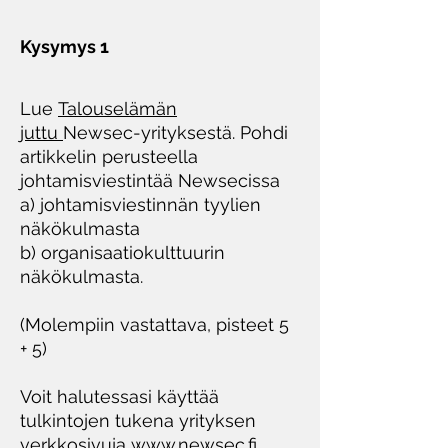
Kysymys 1
Lue
Talouselämän
juttu
Newsec-yrityksestä. Pohdi
artikkelin perusteella
johtamisviestintää Newsecissa
a) johtamisviestinnän tyylien
näkökulmasta
b) organisaatiokulttuurin
näkökulmasta.
(Molempiin vastattava, pisteet 5
+ 5)
Voit halutessasi käyttää
tulkintojen tukena yrityksen
verkkosivuja
www.newsec.fi
.