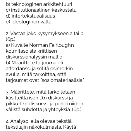
b) teknologinen arkkitehtuuri
c) institutionaalinen keskustelu
d) intertekstuaalisuus
e) ideologinen valta
2. Vastaa joko kysymykseen a tai b.
(6p.)
a) Kuvaile Norman Fairlough’n
kolmitasoista kriittisen
diskurssianalyysin mallia
b) Määrittele tarjouma eli
affordanssi ja selitä esimerkin
avulla, mitä tarkoittaa, että
tarjoumat ovat ”sosiomateriaalisia”.
3. Määrittele, mitä tarkoitetaan
käsitteillä ison D:n diskurssi ja
pikku-D:n diskurssi ja pohdi niiden
välistä suhdetta ja yhteyksiä. (6p.)
4. Analysoi alla olevaa tekstiä
tekstilajin näkökulmasta. Käytä