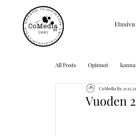
Etusivu
All Posts
Opinnot
kanna
hallitus
työelämä
CoMedia Ry
21.12.2
p
Vuoden 2