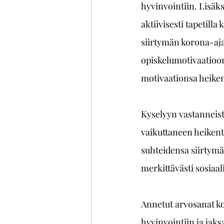
hyvinvointiin. Lisäks
aktiivisesti tapetill
siirtymän korona-aja
opiskelumotivaatioon
motivaationsa heike
Kyselyyn vastanneist
vaikuttaneen heikentä
suhteidensa siirtym
merkittävästi sosiaal
Annetut arvosanat ko
hyvinvointiin ja jaks