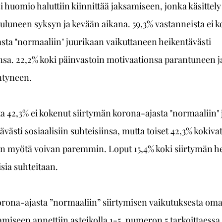
i huomio haluttiin kiinnittää jaksamiseen, jonka käsittely 
a kuluneen syksyn ja kevään aikana. 59,3% vastanneista ei 
sta "normaaliin" juurikaan vaikuttaneen heikentävästi 
sa. 22,2% koki päinvastoin motivaationsa parantuneen ja
ntyneen.
a 42,3% ei kokenut siirtymän korona-ajasta "normaaliin" 
västi sosiaalisiin suhteisiinsa, mutta toiset 42,3% kokivat
än myötä voivan paremmin. Loput 15,4% koki siirtymän h
isia suhteitaan. 
rona-ajasta ”normaaliin” siirtymisen vaikutuksesta om
amiseen annettiin asteikolla 1-5, numeron 5 tarkoittaessa 