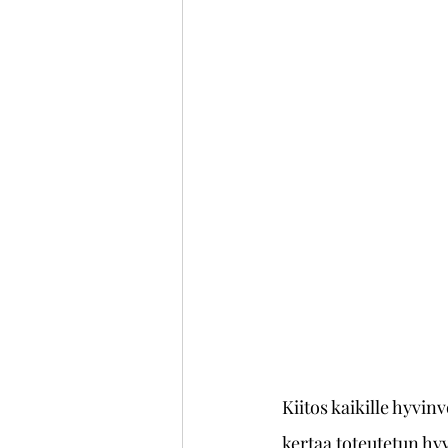
Kiitos kaikille hyvi
kertaa toteutetun hyv