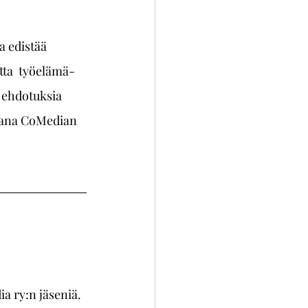
a edistää 
ta  työelämä- 
 ehdotuksia 
osana CoMedian 
a ry:n jäseniä. 