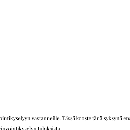
nvointikyselyyn vastanneille. Tässä kooste tänä syksynä e
invointikyselyn tuloksista. 