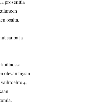
4 prosenttia 
kuluneen 
den osalta.
nut sanoa ja 
koittaessa 
n olevan täysin 
 vaihtoehto 4, 
kaan 
tomia.