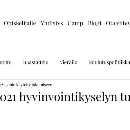
Opiskelijalle
Yhdistys
Camp
Blogi
Ota yhtey
notto
haastattelu
vierailu
koulutuspolitiikk
021
rojekti
3 min käytetty lukemiseen
viestijät
021 hyvinvointikyselyn tu