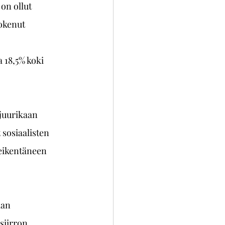
on ollut 
kokenut 
 18,5% koki 
juurikaan 
 sosiaalisten 
eikentäneen 
aan 
siirron 