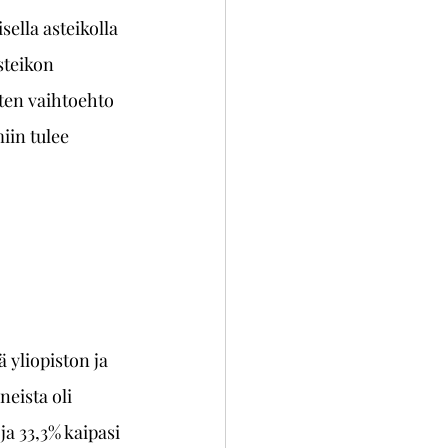
ella asteikolla 
steikon 
ten vaihtoehto 
iin tulee 
 yliopiston ja 
eista oli 
a 33,3% kaipasi 