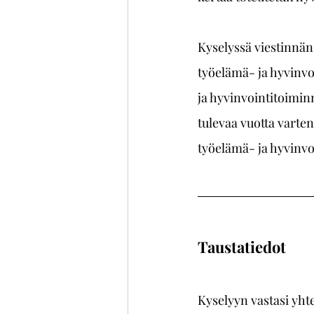
Kyselyssä viestinnän
työelämä- ja hyvinvo
ja hyvinvointitoimin
tulevaa vuotta varte
työelämä- ja hyvinvo
Taustatiedot
Kyselyyn vastasi yhte