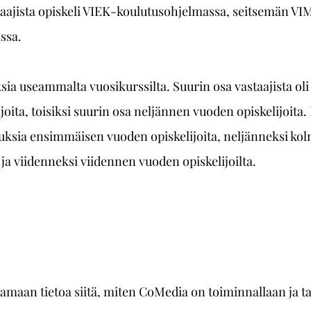
ajista opiskeli VIEK-koulutusohjelmassa, seitsemän VI
ssa.
sia useammalta vuosikurssilta. Suurin osa vastaajista oli 
joita, toisiksi suurin osa neljännen vuoden opiskelijoita
uksia ensimmäisen vuoden opiskelijoita, neljänneksi ko
 ja viidenneksi viidennen vuoden opiskelijoilta.
saamaan tietoa siitä, miten CoMedia on toiminnallaan ja t