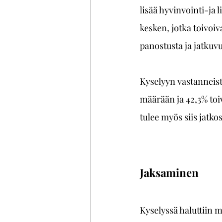
lisää hyvinvointi-ja l
kesken, jotka toivoiv
panostusta ja jatkuvu
Kyselyyn vastanneist
määrään ja 42,3% to
tulee myös siis jatko
Jaksaminen
Kyselyssä haluttiin m