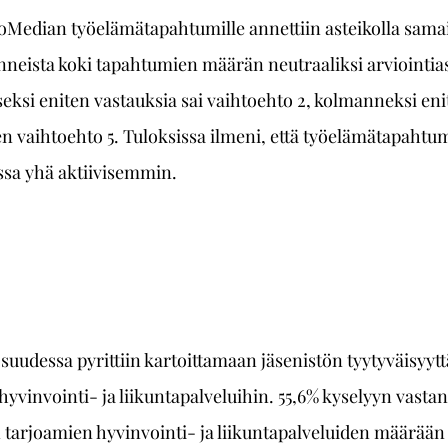
Median työelämätapahtumille annettiin asteikolla samais
anneista koki tapahtumien määrän neutraaliksi arviointia
seksi eniten vastauksia sai vaihtoehto 2, kolmanneksi eni
en vaihtoehto 5. Tuloksissa ilmeni, että työelämätapahtum
sa yhä aktiivisemmin. 
uudessa pyrittiin kartoittamaan jäsenistön tyytyväisyyttä
vinvointi- ja liikuntapalveluihin. 55,6% kyselyyn vastann
n tarjoamien hyvinvointi- ja liikuntapalveluiden määrään j