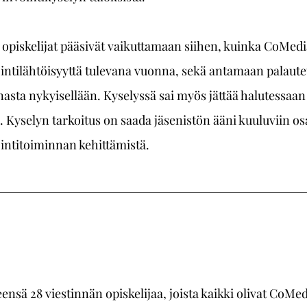
 opiskelijat pääsivät vaikuttamaan siihen, kuinka CoMedi
intilähtöisyyttä tulevana vuonna, sekä antamaan palautet
nasta nykyisellään. Kyselyssä sai myös jättää halutessaan
n. Kyselyn tarkoitus on saada jäsenistön ääni kuuluviin 
intitoiminnan kehittämistä. 
ensä 28 viestinnän opiskelijaa, joista kaikki olivat CoMedi