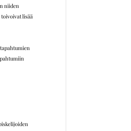
an niiden 
toivoivat lisää 
titapahtumien 
apahtumiin 
iskelijoiden 