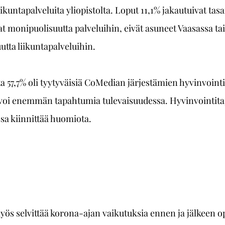
iikuntapalveluita yliopistolta. Loput 11,1% jakautuivat tas
at monipuolisuutta palveluihin, eivät asuneet Vaasassa tai 
utta liikuntapalveluihin.
a 57,7% oli tyytyväisiä CoMedian järjestämien hyvinvoin
ivoi enemmän tapahtumia tulevaisuudessa. Hyvinvointit
ssa kiinnittää huomiota.
yös selvittää korona-ajan vaikutuksia ennen ja jälkeen op