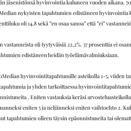
n jäsenistönsä hyvinvointia kuluneen vuoden aikana. 70,
oMedian nykyisten tapahtumien edistäneen hyvinvointia 
ttiluku oli 14,8 sekä ”en osaa sanoa” että ”ei” vastannei
astanneista oli tyytyväisiä 22,2%. 37 prosenttia ei osan
pahtumien edistäneen heidän työelämävalmiuksiaan.
Median hyvinvointitapahtumille asteikolla 1-5, viiden tar
 tapahtumia ja yhden tarkoittaessa hyvinvointitapahtumie
nistuneita . Eniten vastauksia keräsi arvosteluasteikolla
lmanneksi eniten 5 ja neljänneksi eniten vaihtoehto 2. Ku
nut tapahtumien olleen täysin epäonnistuneita tai olemat