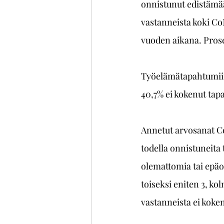
onnistunut edistämää
vastanneista koki C
vuoden aikana. Prosen
Työelämätapahtumiin v
40,7% ei kokenut ta
Annetut arvosanat Co
todella onnistuneita
olemattomia tai epäon
toiseksi eniten 3, ko
vastanneista ei koke