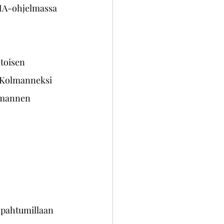
MA-ohjelmassa 
toisen 
. Kolmanneksi 
lmannen 
apahtumillaan 