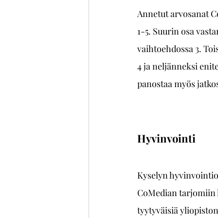
Annetut arvosanat Co
1-5. Suurin osa vast
vaihtoehdossa 3. Toi
4 ja neljänneksi enit
panostaa myös jatkos
Hyvinvointi
Kyselyn hyvinvointios
CoMedian tarjomiin hy
tyytyväisiä yliopisto