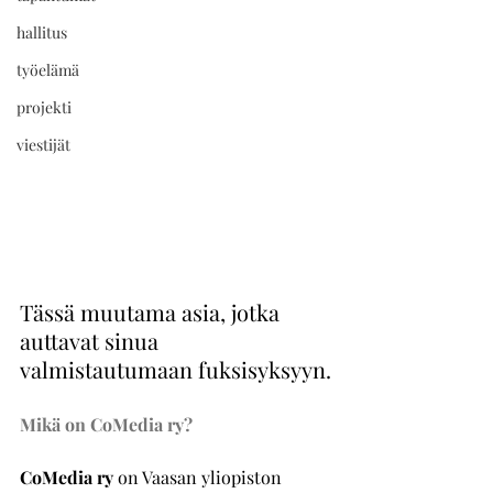
hallitus
työelämä
projekti
viestijät
Tässä muutama asia, jotka 
auttavat sinua 
valmistautumaan fuksisyksyyn.
Mikä on CoMedia ry?
CoMedia ry
on Vaasan yliopiston 