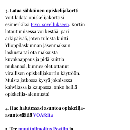
3. Lataa sähköinen opiskelijakortti
Voit ladata opiskelijakorttisi 
esimerkiksi 
Pivo-sovellukseen
. Kortin 
latautumisessa voi kestää  pari 
arkipäivää, joten tulosta kuitti 
Ylioppilaskunnan jäsenmaksun 
laskusta tai ota maksusta 
kuvakaappaus ja pidä kuittia 
mukanasi, kunnes olet ottanut 
virallisen opiskelijakortin käyttöön. 
Muista jatkossa kysyä jokaisessa 
kahvilassa ja kaupassa, onko heillä 
opiskelija-alennusta! 
4. Hae halutessasi asuntoa opiskelija-
asuntosäätiö 
VOAS:lta
5. Tee 
muuttoilmoitus Postiin
 ja 