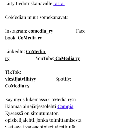
Liity tiedotuskanavalle 
tästä.
CoMedian muut somekanavat:
Instagram:
comedia_ry
Face
book: 
CoMedia ry
LinkedIn: 
CoMedia 
ry
YouTube:
 CoMedia ry
TikTok: 
viestijatviihtyy  
Spotify: 
CoMedia ry
Käy myös lukemassa CoMedia ry:n 
ikiomaa ainejärjestölehti 
Campia
. 
Kyseessä on sitoutumaton 
opiskelijalehti, jonka toimittamisesta 
vastaavat vapaaehtoiset viestinnän 