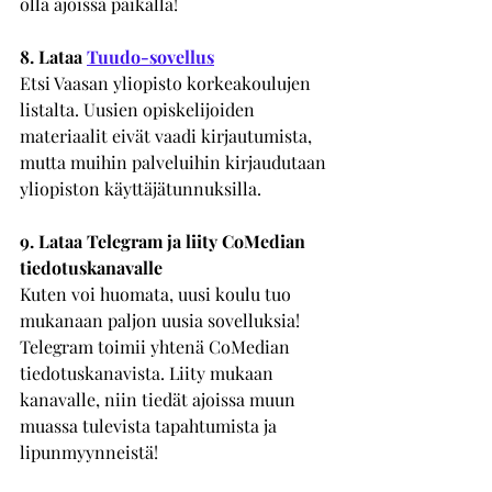
olla ajoissa paikalla!
8. Lataa 
Tuudo-sovellus
Etsi Vaasan yliopisto korkeakoulujen 
listalta. Uusien opiskelijoiden 
materiaalit eivät vaadi kirjautumista, 
mutta muihin palveluihin kirjaudutaan 
yliopiston käyttäjätunnuksilla. 
9. Lataa Telegram ja liity CoMedian 
tiedotuskanavalle
Kuten voi huomata, uusi koulu tuo 
mukanaan paljon uusia sovelluksia! 
Telegram toimii yhtenä CoMedian 
tiedotuskanavista. Liity mukaan 
kanavalle, niin tiedät ajoissa muun 
muassa tulevista tapahtumista ja 
lipunmyynneistä! 