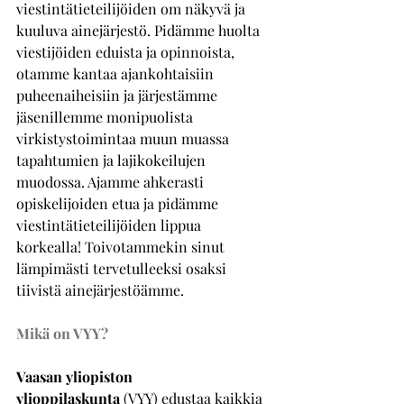
viestintätieteilijöiden om näkyvä ja 
kuuluva ainejärjestö. Pidämme huolta 
viestijöiden eduista ja opinnoista, 
otamme kantaa ajankohtaisiin 
puheenaiheisiin ja järjestämme 
jäsenillemme monipuolista 
virkistystoimintaa muun muassa 
tapahtumien ja lajikokeilujen 
muodossa. Ajamme ahkerasti 
opiskelijoiden etua ja pidämme 
viestintätieteilijöiden lippua 
korkealla! Toivotammekin sinut 
lämpimästi tervetulleeksi osaksi 
tiivistä ainejärjestöämme. 
Mikä on VYY?
Vaasan yliopiston 
ylioppilaskunta
 (VYY) edustaa kaikkia 