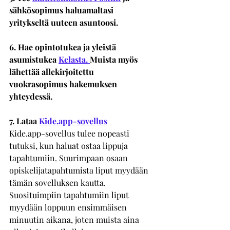
sähkösopimus haluamaltasi 
yritykseltä uuteen asuntoosi. 
6. Hae opintotukea ja yleistä 
asumistukea 
Kelasta
. 
Muista myös 
lähettää allekirjoitettu 
vuokrasopimus hakemuksen 
yhteydessä. 
7. Lataa 
Kide.app-sovellus
Kide.app-sovellus tulee nopeasti 
tutuksi, kun haluat ostaa lippuja 
tapahtumiin. Suurimpaan osaan 
opiskelijatapahtumista liput myydään 
tämän sovelluksen kautta. 
Suosituimpiin tapahtumiin liput 
myydään loppuun ensimmäisen 
minuutin aikana, joten muista aina 