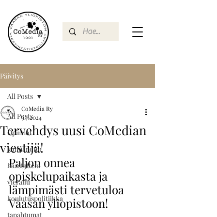
Päivitys
All Posts
CoMedia Ry
All Posts
9.7.2024
Tervehdys uusi CoMedian
Opinnot
viestijä!
kannanotto
Paljon onnea 
haastattelu
opiskelupaikasta ja 
vierailu
lämpimästi tervetuloa 
koulutuspolitiikka
Vaasan yliopistoon!
tapahtumat