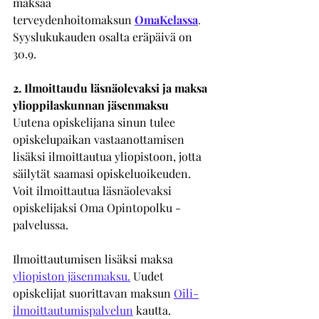
maksaa 
terveydenhoitomaksun
OmaKelassa
. 
Syyslukukauden osalta eräpäivä on 
30.9.
2. Ilmoittaudu läsnäolevaksi ja maksa 
ylioppilaskunnan jäsenmaksu
Uutena opiskelijana sinun tulee 
opiskelupaikan vastaanottamisen 
lisäksi ilmoittautua yliopistoon, jotta 
säilytät saamasi opiskeluoikeuden. 
Voit ilmoittautua läsnäolevaksi 
opiskelijaksi 
Oma Opintopolku -
palvelussa. 
Ilmoittautumisen lisäksi maksa 
yliopiston jäsenmaksu
.
Uudet 
opiskelijat suorittavan maksun 
Oili-
ilmoittautumispalvelun
 kautta. 